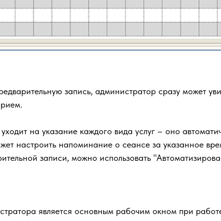
редварительную запись, администратор сразу может ув
прием.
е уходит на указание каждого вида услуг – оно автомат
жет настроить напоминание о сеансе за указанное врем
арительной записи, можно использовать "Автоматизиров
стратора является основным рабочим окном при работ