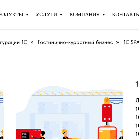
РОДУКТЫ
УСЛУГИ
КОМПАНИЯ
КОНТАКТ
гурации 1С
»
Гостинично-курортный бизнес
»
1С:SP
азначено для комплексной автоматизации SPA-салонов, 
Д
1
1
1
1