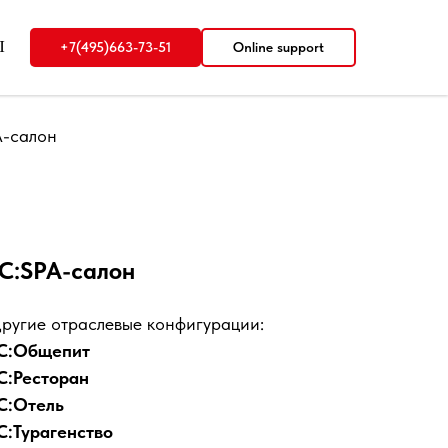
Ы
+7(495)663-73-51
Online support
A-салон
парикмахерских и салонов красоты,
1С:SPA-салон
ругие отраслевые конфигурации:
С:Общепит
С:Ресторан
С:Отель
С:Турагенство