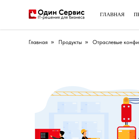
ГЛАВНАЯ
П
Главная
»
Продукты
»
Отраслевые конфи
Прикладное решение "
1С:SPA-Салон
" предн