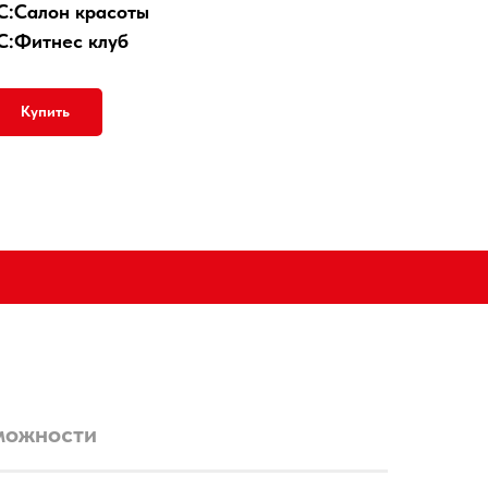
С:Салон красоты
С:Фитнес клуб
Купить
можности