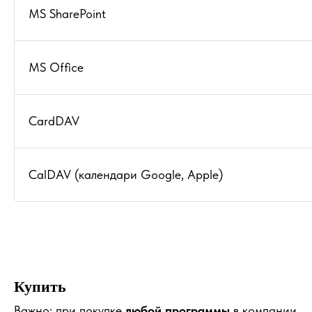
MS SharePoint
MS Office
CardDAV
CalDAV (календари Google, Apple)
Купить
Важно: при покупке
любой программы
в компании